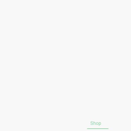
Startseite
Hinweis Portokosten
Shop