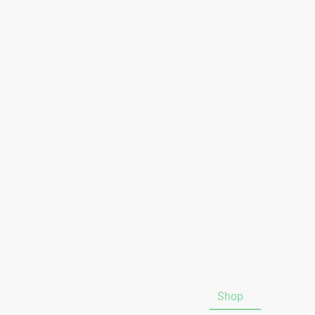
Startseite
Hinweis Portokosten
Shop